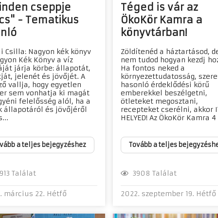
inden cseppje
Téged is vár az
cs" - Tematikus
ÖkoKör Kamra a
ánló
könyvtárban!
i Csilla: Nagyon kék könyv
Zöldítenéd a háztartásod, d
gyon Kék Könyv a víz
nem tudod hogyan kezdj ho
ját járja körbe: állapotát,
Ha fontos neked a
ját, jelenét és jövőjét. A
környezettudatosság, szere
ző vallja, hogy egyetlen
hasonló érdeklődési körű
r sem vonhatja ki magát
emberekkel beszélgetni,
gyéni felelősség alól, ha a
ötleteket megosztani,
k állapotáról és jövőjéről
recepteket cserélni, akkor I
...
HELYED! Az ÖkoKör Kamra 4 a
vább a teljes bejegyzéshez
Tovább a teljes bejegyzésh
13 Találat
3908 Találat
. március 22. Hétfő
2022. szeptember 19. Hétfő