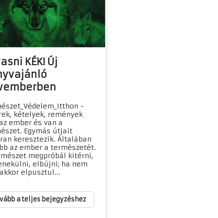
asni KÉK! Új
nyvajánló
vemberben
észet_Védelem_Itthon -
rek, kételyek, remények
az ember és van a
észet. Egymás útjait
ran keresztezik. Általában
bb az ember a természetét.
rmészet megpróbál kitérni,
nekülni, elbújni; ha nem
 akkor elpusztul...
vább a teljes bejegyzéshez