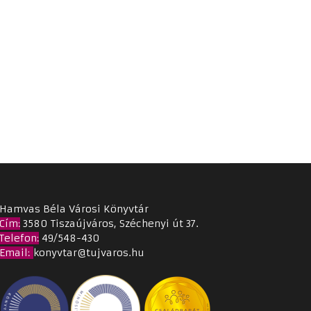
Hamvas Béla Városi Könyvtár
Cím
:
3580 Tiszaújváros, Széchenyi út 37.
Telefon:
49/548-430
Email
:
konyvtar@tujvaros.hu