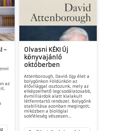
! -
Olvasni KÉK! Új
könyvajánló
októberben
tenni
Attenborough, David: Egy élet a
bolygónkon Földünkön az
on az
élővilággal osztozunk, mely az
it.
elképzelhető legcsodálatosabb,
évmilliárdok alatt kialakult
létfenntartó rendszer. Bolygónk
n
stabilitása azonban megingott,
miközben a biológiai
sokféleség vészesen...
ez