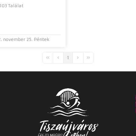
03 Találat
. november 25. Péntek
1
First Page
Previous Page
Next Page
Last Page