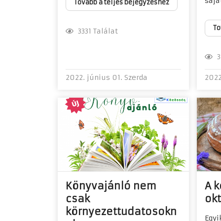
saját
Tovább a teljes bejegyzéshez
To
3331 Találat
34
2022. június 01. Szerda
2022
Könyvajánló nem
A k
csak
okt
környezettudatosokn
Egyi