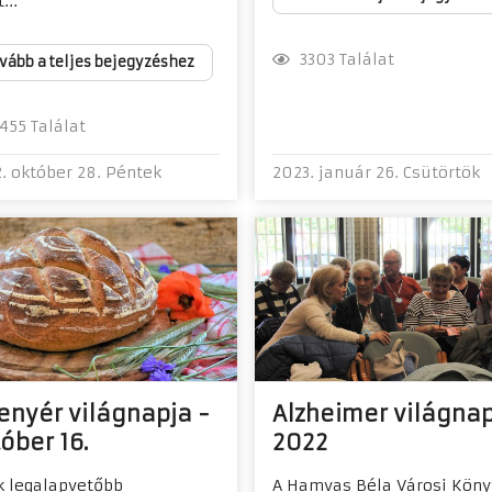
...
3303 Találat
vább a teljes bejegyzéshez
55 Találat
. október 28. Péntek
2023. január 26. Csütörtök
enyér világnapja -
Alzheimer világna
óber 16.
2022
k legalapvetőbb
A Hamvas Béla Városi Köny