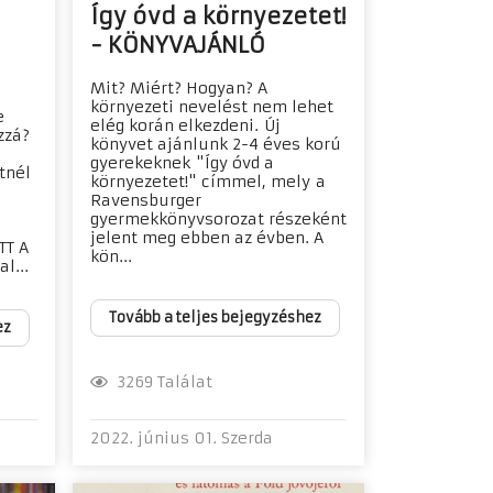
Így óvd a környezetet!
- KÖNYVAJÁNLÓ
Mit? Miért? Hogyan? A
környezeti nevelést nem lehet
e
elég korán elkezdeni. Új
zzá?
könyvet ajánlunk 2-4 éves korú
gyerekeknek "Így óvd a
tnél
környezetet!" címmel, mely a
Ravensburger
gyermekkönyvsorozat részeként
jelent meg ebben az évben. A
TT A
kön...
l...
Tovább a teljes bejegyzéshez
ez
3269 Találat
2022. június 01. Szerda