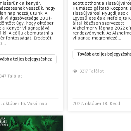
miszerünk a kenyér.
adott otthont a Tiszaújváro
észetesnek vesszük, hogy
Humászolgáltató Központ, 
en nap hozzájutunk. A
Tiszaújvárosi Nyugdíjasok
k Világszövetsége 2001-
Egyesülete és a Nefelejts 
döntött úgy, hogy október
által közösen szervezett
t a Kenyér Világnapjává
Alzheimer világnap 2022 c
li ki. A céljuk bemutatni a
rendezvénynek. Az Alzheim
ér fontosságát. Eredetét
világnap megrendezé...
...
Tovább a teljes bejegyzésh
vább a teljes bejegyzéshez
3217 Találat
47 Találat
. október 16. Vasárnap
2022. október 18. Kedd