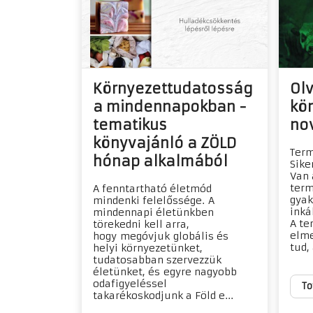
Környezettudatosság
Olv
a mindennapokban -
kö
tematikus
no
könyvajánló a ZÖLD
Term
hónap alkalmából
Sike
Van 
term
A fenntartható életmód
gyak
mindenki felelőssége. A
inká
mindennapi életünkben
A te
törekedni kell arra,
elme
hogy megóvjuk globális és
tud,
helyi környezetünket,
tudatosabban szervezzük
életünket, és egyre nagyobb
odafigyeléssel
To
takarékoskodjunk a Föld e...