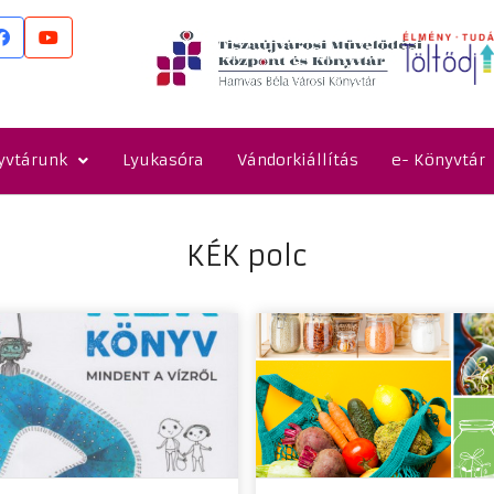
yvtárunk
Lyukasóra
Vándorkiállítás
e- Könyvtár
KÉK polc