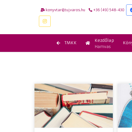
konyvtar@tujvaros.hu
+36 (49) 548-430
Kezdőlap
TMKK
Kön
Hamvas