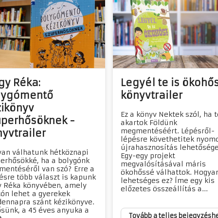
gy Réka:
Legyél te is ökohős
lygómentő
könyvtrailer
zikönyv
Ez a könyv Nektek szól, ha 
uperhősöknek -
akartok Földünk
megmentéséért. Lépésről-
yvtrailer
lépésre követhetitek nyom
újrahasznosítás lehetősége
an válhatunk hétköznapi
Egy-egy projekt
erhősökké, ha a bolygónk
megvalósításával máris
entéséről van szó? Erre a
ökohőssé válhattok. Hogya
ésre több választ is kapunk
lehetséges ez? Íme egy kis
 Réka könyvében, amely
előzetes összeállítás a...
ón lehet a gyerekek
ennapra szánt kézikönyve.
sünk, a 45 éves anyuka a
Tovább a teljes bejegyzésh