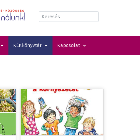
Keresés
KÉKkönyvtár
Kapcsolat