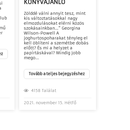
KÖNYVAJÁNLÓ
si
a
Zölddé válni annyit tesz, mint
Klub
kis változtatásokkal nagy
elmozdulásokat elérni közös
ímű
szokásainkban..." Georgina
er
Wilson-Powell A
joghurtospoharakat tényleg el
kell öblíteni a szemétbe dobás
előtt? És mi a helyzet a
papírtáskával? Mindig jobb
ez
mego...
Tovább a teljes bejegyzéshez
4158 Találat
2021. november 15. Hétfő