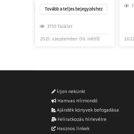
31
Tovább a teljes bejegyzéshez
3755 Találat
2021. szeptember 06. Hétfő
2022
Írjon nekünk!
Hamvas Hírmondó
Ajándék könyvek befogadása
Feliratkozás hírlevélre
Hasznos linkek