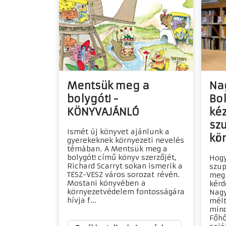
Mentsük meg a
Na
bolygót! -
Bo
KÖNYVAJÁNLÓ
ké
sz
Ismét új könyvet ajánlunk a
kön
gyerekeknek környezeti nevelés
témában. A Mentsük meg a
bolygót! című könyv szerzőjét,
Hogy
Richard Scarryt sokan ismerik a
szup
TESZ-VESZ város sorozat révén.
megm
Mostani könyvében a
kérd
környezetvédelem fontosságára
Nagy
hívja f...
mélt
mind
Főhő