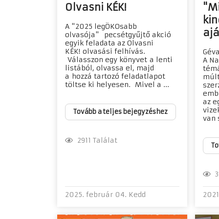
Olvasni KÉK!
"M
kin
A "2025 legÖKOsabb
aj
olvasója" pecsétgyűjtő akció
egyik feladata az Olvasni
KÉK! olvasási felhívás.
Géva
Válasszon egy könyvet a lenti
A Na
listából, olvassa el, majd
témá
a hozzá tartozó feladatlapot
múlt
töltse ki helyesen. Mivel a ...
szer
embe
az e
vize
Tovább a teljes bejegyzéshez
van s
2911 Találat
To
39
2025. február 04. Kedd
2021