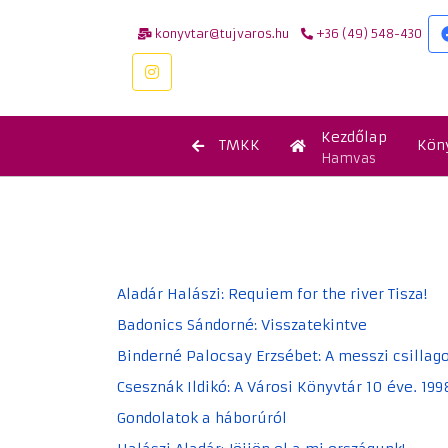
konyvtar@tujvaros.hu
+36 (49) 548-430
Kezdőlap
TMKK
Kön
Hamvas
Aladár Halászi: Requiem for the river Tisza!
Badonics Sándorné: Visszatekintve
Binderné Palocsay Erzsébet: A messzi csillag
Csesznák Ildikó: A Városi Könyvtár 10 éve. 19
Gondolatok a háborúról