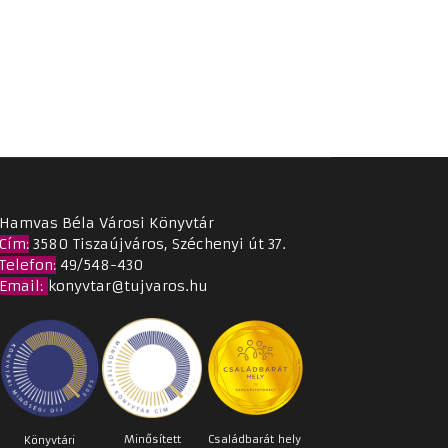
Hamvas Béla Városi Könyvtár
Cím
:
3580 Tiszaújváros, Széchenyi út 37.
Telefon:
49/548-430
Email
:
konyvtar@tujvaros.hu
Minősített
Családbarát
hely
Könyvtári