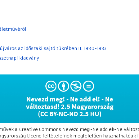
 életművéről
aújváros az időszaki sajtó tükrében II. 1980-1983
észetnapi kiadvány
 művek a Creative Commons Nevezd meg!-Ne add el!-Ne változta
gyarország Licenc feltételeinek megfelelően használhatóak f