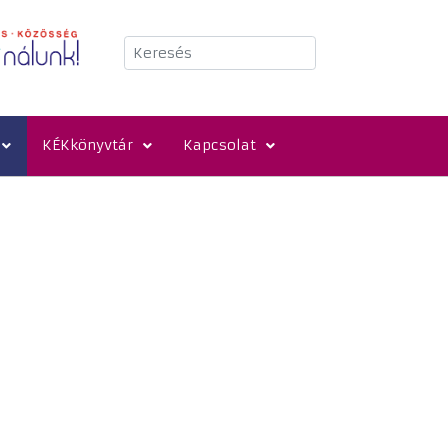
Keresés
KÉKkönyvtár
Kapcsolat