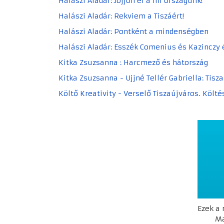
Halászi Aladár: Jöjjön el a mi országunk!
Halászi Aladár: Rekviem a Tiszáért!
Halászi Aladár: Pontként a mindenségben
Halászi Aladár: Esszék Comenius és Kazinczy
Kitka Zsuzsanna : Harcmező és hátország
Kitka Zsuzsanna - Ujjné Tellér Gabriella: Tisz
Költő Kreativity - Verselő Tiszaújváros. Költ
Ezek a
Ma