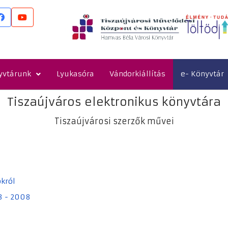
yvtárunk
Lyukasóra
Vándorkiállítás
e- Könyvtár
Tiszaújváros elektronikus könyvtára
Tiszaújvárosi szerzők művei
okról
98 - 2008