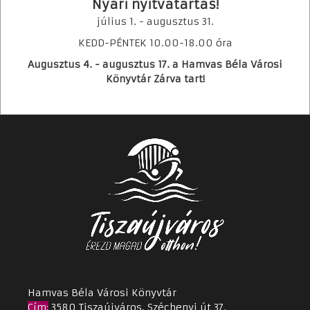
Nyári nyitvatartás!
Hamvas Hírmondó
július 1. - augusztus 31.
Ajándék könyvek befogadása
KEDD-PÉNTEK 10.00-18.00 óra
Feliratkozás hírlevélre
Augusztus 4. - augusztus 17. a Hamvas Béla Városi
Hasznos linkek
Könyvtár Zárva tart!
GYIK
Hamvas Béla Városi Könyvtár
Cím
:
3580 Tiszaújváros, Széchenyi út 37.