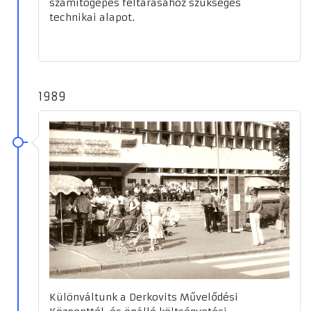
számítógépes feltárásához szükséges
technikai alapot.
1989
Különváltunk a Derkovits Művelődési