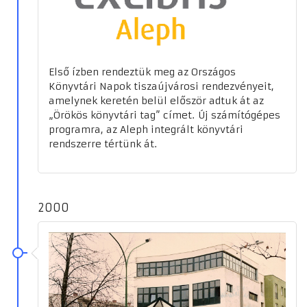
Első ízben rendeztük meg az Országos
Könyvtári Napok tiszaújvárosi rendezvényeit,
amelynek keretén belül először adtuk át az
„Örökös könyvtári tag” címet. Új számítógépes
programra, az Aleph integrált könyvtári
rendszerre tértünk át.
2000