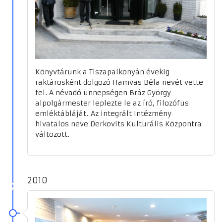
Könyvtárunk a Tiszapalkonyán évekig
raktárosként dolgozó Hamvas Béla nevét vette
fel. A névadó ünnepségen Bráz György
alpolgármester leplezte le az író, filozófus
emléktábláját. Az integrált Intézmény
hivatalos neve Derkovits Kulturális Központra
változott.
♿
2010