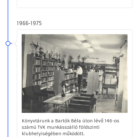
1966-1975
Könyvtárunk a Bartók Béla úton lévő 146-os
számú TVK munkásszálló földszinti
klubhelyiségében működött.