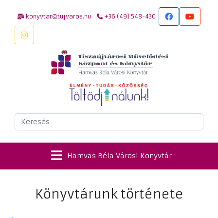
konyvtar@tujvaros.hu
+36 (49) 548-430
Keresés
Hamvas Béla Városi Könyvtár
Könyvtárunk története