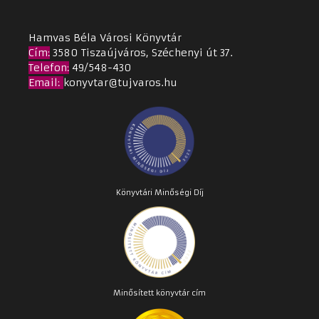
Hamvas Béla Városi Könyvtár
Cím
:
3580 Tiszaújváros, Széchenyi út 37.
Telefon:
49/548-430
Email
:
konyvtar@tujvaros.hu
Könyvtári Minőségi Díj
Minősített könyvtár cím