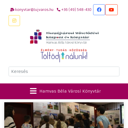
konyvtar@tujvaros.hu
+36 (49) 548-430
Keresés
Hamvas Béla Városi Könyvtár