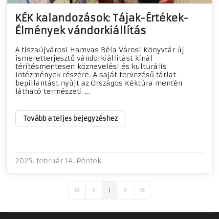
KÉK kalandozások: Tájak-Értékek-
Élmények vándorkiállítás
A tiszaújvárosi Hamvas Béla Városi Könyvtár új
ismeretterjesztő vándorkiállítást kínál
térítésmentesen köznevelési és kulturális
intézmények részére. A saját tervezésű tárlat
bepillantást nyújt az Országos Kéktúra mentén
látható természeti ...
Tovább a teljes bejegyzéshez
2025. február 14. Péntek
1
First Page
Previous Page
Next Page
Last Page