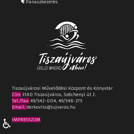
Panaszkezelés
Tiszaújvárosi Művelődési Központ és Könyvtár
Cím
:
3580 Tiszaújváros, Széchenyi út 2.
Tel./fax:
49/542-004, 49/548-275
Email
:
derkovits@tujvaros.hu
♿
IMPRESSZUM