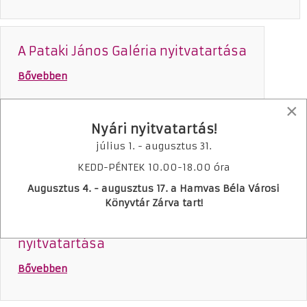
A Pataki János Galéria nyitvatartása
Bővebben
×
Nyári nyitvatartás!
A Tiszaparti Fiókkönyvtár nyitvatartása
július 1. - augusztus 31.
Bővebben
KEDD-PÉNTEK 10.00-18.00 óra
Augusztus 4. - augusztus 17. a Hamvas Béla Városi
Könyvtár Zárva tart!
A Tiszaszederkényi Fiókkönyvtár
nyitvatartása
Bővebben