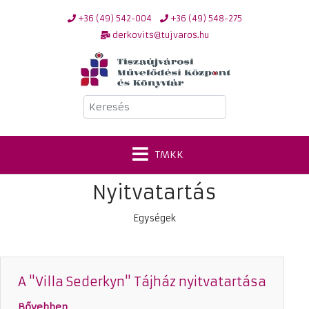
+36 (49) 542-004
+36 (49) 548-275
derkovits@tujvaros.hu
Keresés
TMKK
Nyitvatartás
Egységek
A "Villa Sederkyn" Tájház nyitvatartása
Bővebben