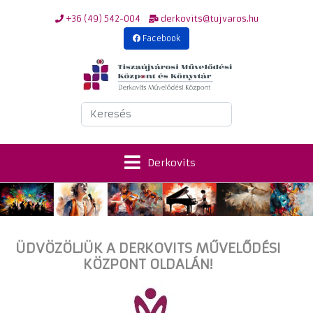
+36 (49) 542-004
derkovits@tujvaros.hu
Facebook
Keresés
Derkovits
ÜDVÖZÖLJÜK A DERKOVITS MŰVELŐDÉSI
KÖZPONT OLDALÁN!