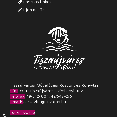
Hasznos linkek
Írjon nekünk!
Tiszaújvárosi Művelődési Központ és Könyvtár
Cím
:
3580 Tiszaújváros, Széchenyi út 2.
Tel./fax:
49/542-004, 49/548-275
Email
:
derkovits@tujvaros.hu
IMPRESSZUM