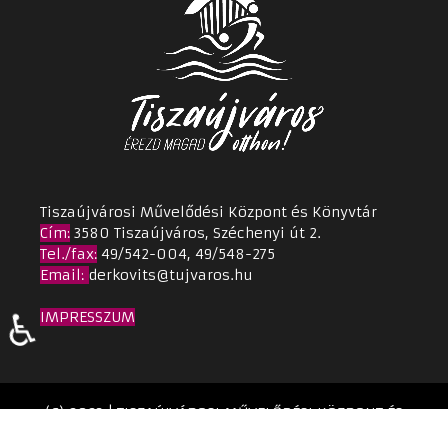
Tiszaújvárosi Művelődési Központ és Könyvtár
Cím
:
3580 Tiszaújváros, Széchenyi út 2.
Tel./fax:
49/542-004, 49/548-275
Email
:
derkovits@tujvaros.hu
♿
IMPRESSZUM
(C) 2023 | TISZAÚJVÁROSI MŰVELŐDÉSI KÖZPONT ÉS
KÖNYVTÁR | Készítette:
TPMH