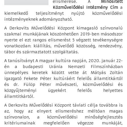
elismerése. A
Minősített
Közművelődési Intézmény Cím
a
kiemelkedő teljesítményt nyújtó közművelődési
intézményeknek adományozható.
A Derkovits Művelődési Központ kimagasló színvonalú
szakmai munkájának köszönhetően 2019-ben másodszor
nyerte el ezt rangos elismerést 5 végzett tevékenységre
vonatkozóan: kiállítás, művelődő közösség, rendezvény,
tábor és származtatott szolgáltatás.
A tanúsítványt A magyar kultúra napján, 2020. január 22-
én a budapesti Uránia Nemzeti Filmszínházban
ünnepélyes keretek között vette át Mátyás Zoltán
igazgató Fekete Péter kultúráért felelős államtitkártól
és dr. Fülöp Péter művészeti, közművelődési és
közgyűjteményi ügyekért felelős helyettes
államtitkártól.
A Derkovits Művelődési Központ távlati célja továbbra is
az, hogy az elnyert elismeréshez méltóan magas
színvonalon, a közművelődési minőségfejlesztés
kritériumainak megfelelően végezze munkáját,