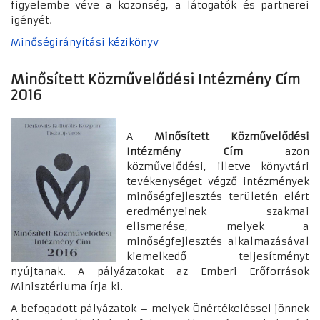
figyelembe véve a közönség, a látogatók és partnerei
igényét.
Minőségirányítási kézikönyv
Minősített Közművelődési Intézmény Cím
2016
A
Minősített Közművelődési
Intézmény Cím
azon
közművelődési, illetve könyvtári
tevékenységet végző intézmények
minőségfejlesztés területén elért
eredményeinek szakmai
elismerése, melyek a
minőségfejlesztés alkalmazásával
kiemelkedő teljesítményt
nyújtanak. A pályázatokat az Emberi Erőforrások
Minisztériuma írja ki.
A befogadott pályázatok – melyek Önértékeléssel jönnek