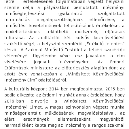
létre – értékelésének folyamatában végzett helyszíni
szemle célja a pályázatban bemutatott intézményi
minőségfejlesztési gyakorlatról szolgáltatott
információk megalapozottságának ellenőrzése, a
minősítési követelmények teljesítésének értékelése, a
modellértékűnek tekinthető módszerek, eljárások
feltárása. Az auditációt két külsős közművelődési
szakértő végzi, a helyszíni szemléről „Értékelő jelentés”
készül. A Szakmai Minősítő Testület a felkért szakértők
véleményét figyelembe véve tesz javaslatot a cím
viselésére jogosult intézményekre. Az Emberi
Erőforrások minisztere az előterjesztés alapján dönt az
adott évre vonatkozóan a „Minősített Közművelődési
Intézmény Cím” odaítéléséről.
A kulturális központ 2014-ben megfogalmazta, 2015-ben
pedig elkezdte az érdemi munkát annak érdekében, hogy
2016-ban elnyerje a Minősített Közművelődési
Intézményi Címet. A magas színvonalon végzett munka
minőségorientált működésének megvalósításával, az
elért eredmények elismeréseként megyénkből
harmadikként kapta meg az intézmény a rangos szakmai