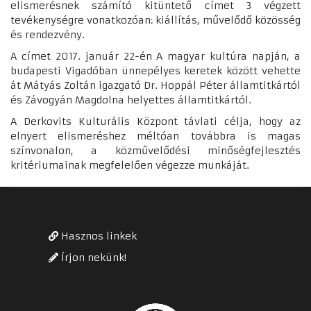
elismerésnek számító kitüntető címet 3 végzett
tevékenységre vonatkozóan: kiállítás, művelődő közösség
és rendezvény.
A címet 2017. január 22-én A magyar kultúra napján, a
budapesti Vigadóban ünnepélyes keretek között vehette
át Mátyás Zoltán igazgató Dr. Hoppál Péter államtitkártól
és Závogyán Magdolna helyettes államtitkártól.
A Derkovits Kulturális Központ távlati célja, hogy az
elnyert elismeréshez méltóan továbbra is magas
színvonalon, a közművelődési minőségfejlesztés
kritériumainak megfelelően végezze munkáját.
Hasznos linkek
Írjon nekünk!