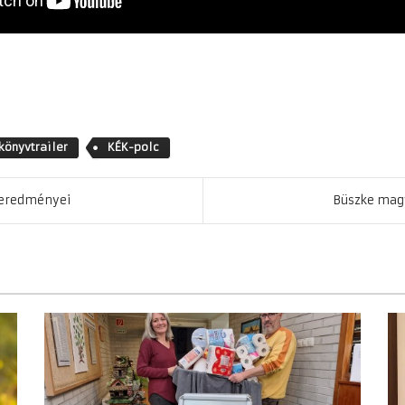
könyvtrailer
KÉK-polc
 eredményei
Büszke magy