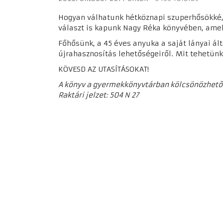
Hogyan válhatunk hétköznapi szuperhősökké,
választ is kapunk Nagy Réka könyvében, amel
Főhősünk, a 45 éves anyuka a saját lányai ált
újrahasznosítás lehetőségeiről. Mit tehetü
KÖVESD AZ UTASÍTÁSOKAT!
A könyv a gyermekkönyvtárban kölcsönözhető
Raktári jelzet: 504 N 27