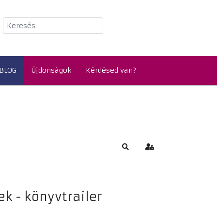
Keresés
BLOG
Újdonságok
Kérdésed van?
Keresés
Bejelentkezés
k - könyvtrailer