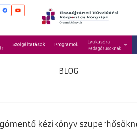
Lyukasóra
Szolgáltatások
Programok
ár
Pedagósusoknak
BLOG
gómentő kézikönyv szuperhősökne