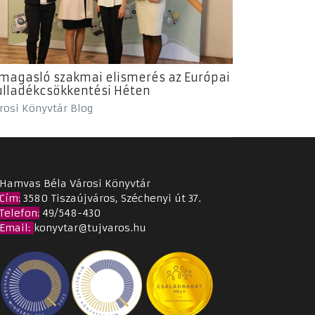
magasló szakmai elismerés az Európai
lladékcsökkentési Héten
rosi Könyvtár Blog
Hamvas Béla Városi Könyvtár
Cím
:
3580 Tiszaújváros, Széchenyi út 37.
Telefon:
49/548-430
Email
:
konyvtar@tujvaros.hu