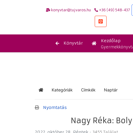
konyvtar@tujvaros.hu
+36 (49) 548-437
Kezdőlap
Könyvtár
Gyermekkönyvt
Kategóriák
Címkék
Naptár
Kezdőlap
Nyomtatás
Nagy Réka: Boly
2022. október 28. Péntek
3455 Találat