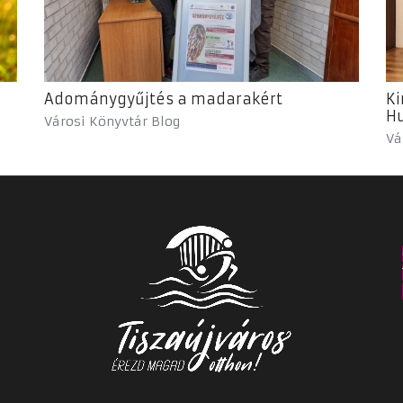
Adománygyűjtés a madarakért
Ki
Hu
Városi Könyvtár Blog
Vá