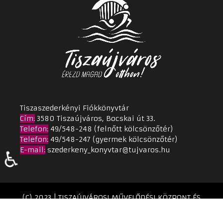
Tiszaszederkényi Fiókkönyvtár
Cím
:
3580 Tiszaújváros, Bocskai út 33.
Telefon:
49/548-248 (felnőtt kölcsönzőtér)
Telefon:
49/548-247 (gyermek kölcsönzőtér)
E-mail:
szederkeny_konyvtar@tujvaros.hu
♿
(C) 2023 | TISZAÚJVÁROSI MŰVELŐDÉSI KÖZPONT ÉS
KÖNYVTÁR | Készítette:
TPMH