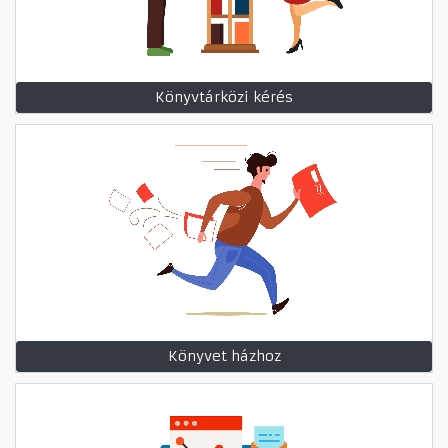
Könyvtárközi kérés
Könyvet házhoz