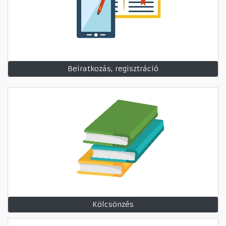
Beiratkozás, regisztráció
Kölcsönzés