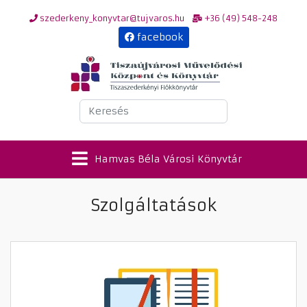
szederkeny_konyvtar@tujvaros.hu
+36 (49) 548-248
facebook
Keresés
Hamvas Béla Városi Könyvtár
Szolgáltatások