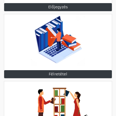
Előjegyzés
Félretétel