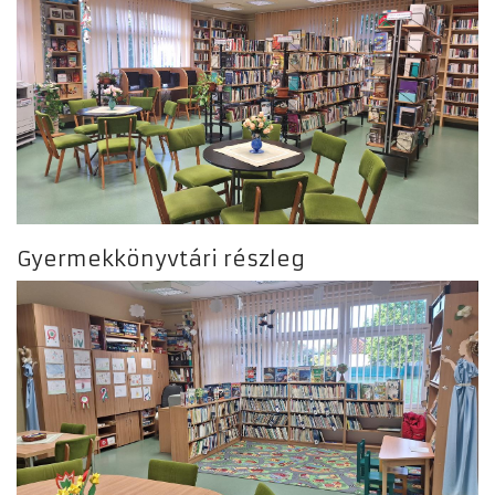
Gyermekkönyvtári részleg