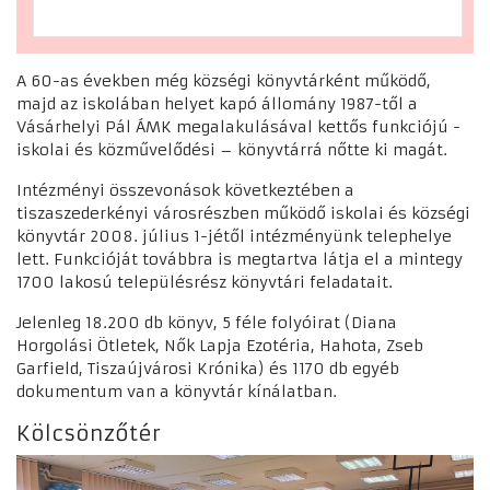
A 60-as években még községi könyvtárként működő,
majd az iskolában helyet kapó állomány 1987-től a
Vásárhelyi Pál ÁMK megalakulásával kettős funkciójú -
iskolai és közművelődési – könyvtárrá nőtte ki magát.
Intézményi összevonások következtében a
tiszaszederkényi városrészben működő iskolai és községi
könyvtár 2008. július 1-jétől intézményünk telephelye
lett. Funkcióját továbbra is megtartva látja el a mintegy
1700 lakosú településrész könyvtári feladatait.
Jelenleg 18.200 db könyv, 5 féle folyóirat (Diana
Horgolási Ötletek, Nők Lapja Ezotéria, Hahota, Zseb
Garfield, Tiszaújvárosi Krónika) és 1170 db egyéb
dokumentum van a könyvtár kínálatban.
Kölcsönzőtér