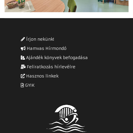
Írjon nekünk!
Hamvas Hírmondó
Ajándék könyvek befogadása
Feliratkozás hírlevélre
Hasznos linkek
GYIK