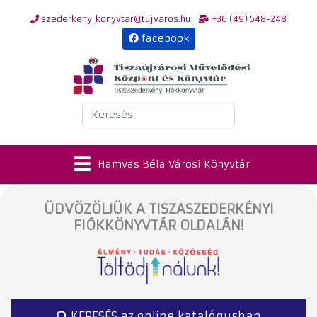
szederkeny_konyvtar@tujvaros.hu
+36 (49) 548-248
facebook
Keresés
Hamvas Béla Városi Könyvtár
ÜDVÖZÖLJÜK A TISZASZEDERKÉNYI
FIÓKKÖNYVTÁR OLDALÁN!
KERESÉS az online katalógusban