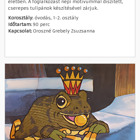
életben. A foglalkozást népi motívummal díszített,
cserepes tulipánok készítésével zárjuk.
Korosztály:
óvodás, 1-2. osztály
Időtartam:
90 perc
Kapcsolat:
Oroszné Grebely Zsuzsanna