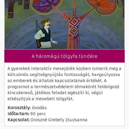
A háromágú tölgyfa tündére
A gyerekek interaktív mesejáték közben ismerik meg a
kölcsönös segítségnyújtás fontosságát, hangsúlyozva
az emberek és állatok kapcsolatának értékét. A
programot a természetvédelem témakörét feldolgozó
kincskereső, játékos feladat egészíti ki, végül
elkészítjük a mesebeli tölgyfát.
Korosztály:
óvodás
Időtartam:
90 perc
Kapcsolat:
Oroszné Grebely Zsuzsanna