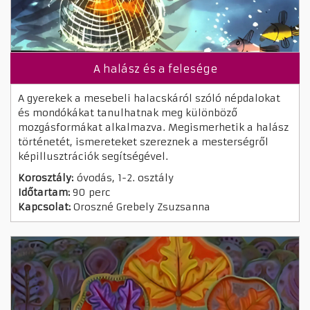
A halász és a felesége
A gyerekek a mesebeli halacskáról szóló népdalokat
és mondókákat tanulhatnak meg különböző
mozgásformákat alkalmazva. Megismerhetik a halász
történetét, ismereteket szereznek a mesterségről
képillusztrációk segítségével.
Korosztály:
óvodás, 1-2. osztály
Időtartam:
90 perc
Kapcsolat:
Oroszné Grebely Zsuzsanna