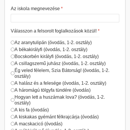
Az iskola megnevezése
*
Válasszon a felsorolt foglalkozások közül!
*
Az aranytulipán (óvodás, 1-2. osztály)
A békakirályfi (óvodás, 1-2. osztály)
Bocskorbén királyfi (óvodás, 1-2. osztály)
A csillagszemű juhász (óvodás, 1-2. osztály)
Ég veled félelem, Szia Bátorság! (óvodás, 1-2.
osztály)
A halász és a felesége (óvodás, 1-2. osztály)
A háromágú tölgyfa tündére (óvodás)
Hogyan lett a huszárnak lova? (óvodás, 1-2.
osztály)
A kis fa (óvodás)
A kiskakas gyémánt félkrajcárja (óvodás)
A macskacicó (óvodás)