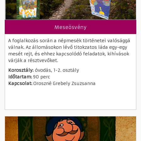
Meseösvény
A foglalkozás során a népmesék történetei valósággá
válnak. Az állomásokon lévő titokzatos láda egy-egy
mesét rejt, és ehhez kapcsolódó feladatok, kihívások
várják a résztvevőket.
Korosztály:
óvodás, 1-2. osztály
Időtartam:
90 perc
Kapcsolat:
Oroszné Grebely Zsuzsanna