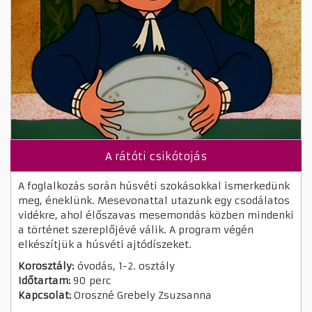
A rátóti csikótojás
A foglalkozás során húsvéti szokásokkal ismerkedünk
meg, éneklünk. Mesevonattal utazunk egy csodálatos
vidékre, ahol élőszavas mesemondás közben mindenki
a történet szereplőjévé válik. A program végén
elkészítjük a húsvéti ajtódíszeket.
Korosztály:
óvodás, 1-2. osztály
Időtartam:
90 perc
Kapcsolat:
Oroszné Grebely Zsuzsanna