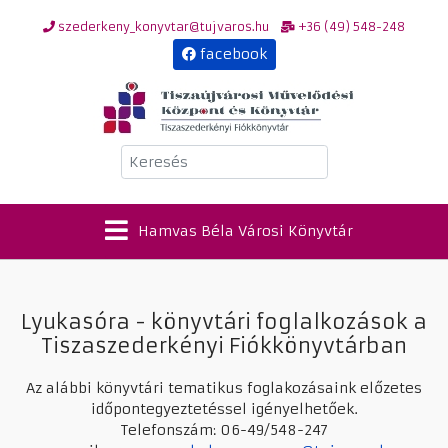
szederkeny_konyvtar@tujvaros.hu
+36 (49) 548-248
facebook
Keresés
Hamvas Béla Városi Könyvtár
Lyukasóra - könyvtári foglalkozások a
Tiszaszederkényi Fiókkönyvtárban
Az alábbi könyvtári tematikus foglakozásaink előzetes
időpontegyeztetéssel igényelhetőek.
Telefonszám: 06-49/548-247