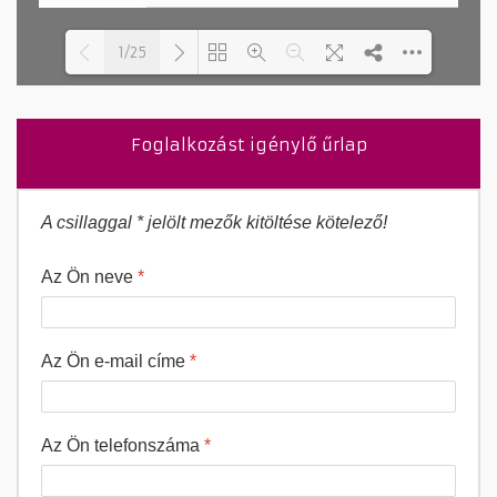
1/25
Loading PDF 37% ...
Foglalkozást igénylő űrlap
A csillaggal * jelölt mezők kitöltése kötelező!
Az Ön neve
*
Az Ön e-mail címe
*
Az Ön telefonszáma
*