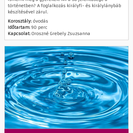
történetben? A foglalkozás királyfi- és királylánybáb
készítésével zárul.
Korosztály:
óvodás
Időtartam:
90 perc
Kapcsolat:
Oroszné Grebely Zsuzsanna