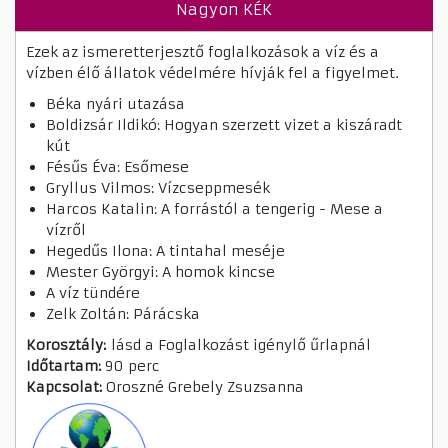
Nagyon KÉK
Ezek az ismeretterjesztő foglalkozások a víz és a
vízben élő állatok védelmére hívják fel a figyelmet.
Béka nyári utazása
Boldizsár Ildikó: Hogyan szerzett vizet a kiszáradt
kút
Fésűs Éva: Esőmese
Gryllus Vilmos: Vízcseppmesék
Harcos Katalin: A forrástól a tengerig - Mese a
vízről
Hegedűs Ilona: A tintahal meséje
Mester Györgyi: A homok kincse
A víz tündére
Zelk Zoltán: Párácska
Korosztály:
lásd a Foglalkozást igénylő űrlapnál
Időtartam:
90 perc
Kapcsolat:
Oroszné Grebely Zsuzsanna