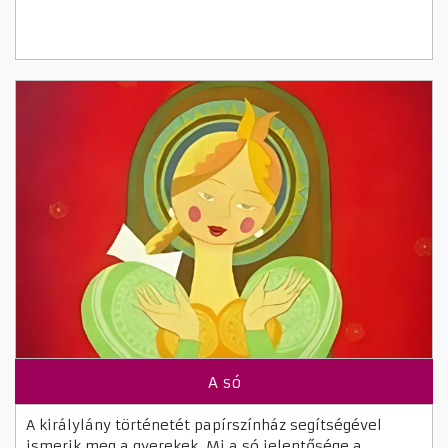
A só
A királylány történetét papírszínház segítségével
ismerik meg a gyerekek. Mi a só jelentősége a