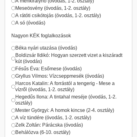
A méhkirálynő (óvodás, 1-2. osztály)
Meseösvény (óvodás, 1-2. osztály)
A rátóti csikótojás (óvodás, 1-2. osztály)
A só (óvodás)
Nagyon KÉK foglalkozások
Béka nyári utazása (óvodás)
Boldizsár Ildikó: Hogyan szerzett vizet a kiszáradt
kút (óvodás)
Fésűs Éva: Esőmese (óvodás)
Gryllus Vilmos: Vízcseppmesék (óvodás)
Harcos Katalin: A forrástól a tengerig - Mese a
vízről (óvodás, 1-2. osztály)
Hegedűs Ilona: A tintahal meséje (óvodás, 1-2.
osztály)
Mester Györgyi: A homok kincse (2-4. osztály)
A víz tündére (óvodás, 1-2. osztály)
Zelk Zoltán: Párácska (óvodás)
Behálózva (6-10. osztály)