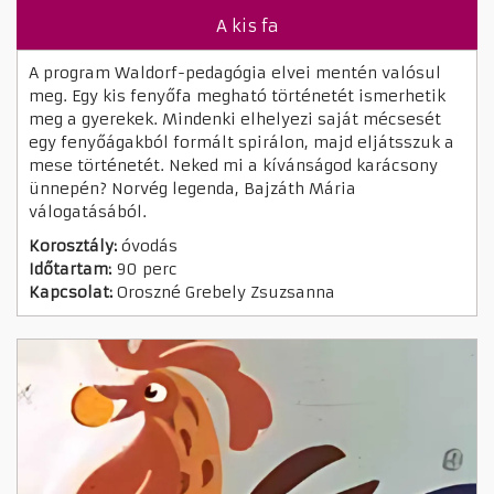
A kis fa
A program Waldorf-pedagógia elvei mentén valósul
meg. Egy kis fenyőfa megható történetét ismerhetik
meg a gyerekek. Mindenki elhelyezi saját mécsesét
egy fenyőágakból formált spirálon, majd eljátsszuk a
mese történetét. Neked mi a kívánságod karácsony
ünnepén? Norvég legenda, Bajzáth Mária
válogatásából.
Korosztály:
óvodás
Időtartam:
90 perc
Kapcsolat:
Oroszné Grebely Zsuzsanna