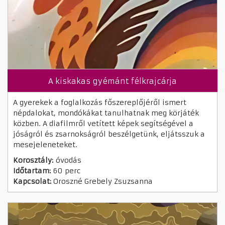
A kiskakas gyémánt félkrajcárja
A gyerekek a foglalkozás főszereplőjéről ismert
népdalokat, mondókákat tanulhatnak meg körjáték
közben. A diafilmről vetített képek segítségével a
jóságról és zsarnokságról beszélgetünk, eljátsszuk a
mesejeleneteket.
Korosztály:
óvodás
Időtartam:
60 perc
Kapcsolat:
Oroszné Grebely Zsuzsanna