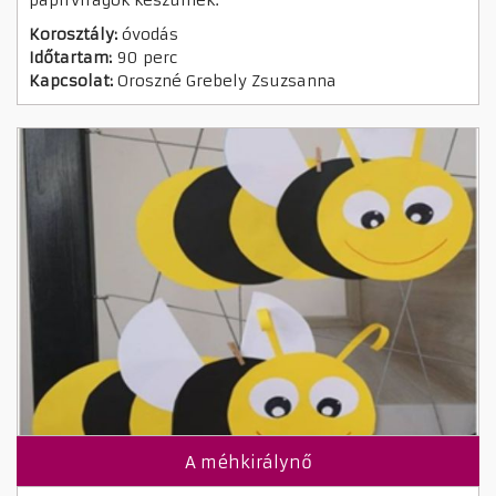
Korosztály:
óvodás
Időtartam:
90 perc
Kapcsolat:
Oroszné Grebely Zsuzsanna
A méhkirálynő