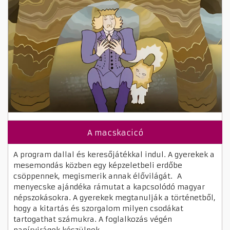
A macskacicó
A program dallal és keresőjátékkal indul. A gyerekek a
mesemondás közben egy képzeletbeli erdőbe
csöppennek, megismerik annak élővilágát. A
menyecske ajándéka rámutat a kapcsolódó magyar
népszokásokra. A gyerekek megtanulják a történetből,
hogy a kitartás és szorgalom milyen csodákat
tartogathat számukra. A foglalkozás végén
papírvirágok készülnek.