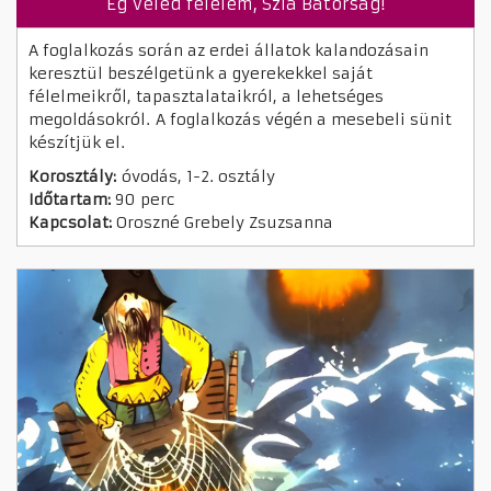
Ég veled félelem, Szia Bátorság!
A foglalkozás során az erdei állatok kalandozásain
keresztül beszélgetünk a gyerekekkel saját
félelmeikről, tapasztalataikról, a lehetséges
megoldásokról. A foglalkozás végén a mesebeli sünit
készítjük el.
Korosztály:
óvodás, 1-2. osztály
Időtartam:
90 perc
Kapcsolat:
Oroszné Grebely Zsuzsanna