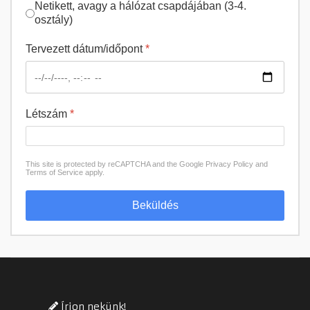
Netikett, avagy a hálózat csapdájában (3-4.
osztály)
Tervezett dátum/időpont
*
Létszám
*
This site is protected by reCAPTCHA and the Google
Privacy Policy
and
Terms of Service
apply.
Beküldés
Írjon nekünk!