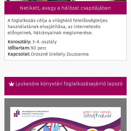
Netikett, avagy a hálózat csapdájában
A foglalkozás célja a világháló felelősségteljes
használatának elsajátítása, az internetezés
előnyeinek, hátrányainak megismerése.
Korosztály:
3-4. osztály
Időtartam:
90 perc
Kapcsolat:
Oroszné Grebely Zsuzsanna
Lyukasóra könyvtári foglalkozásajánló lapozó