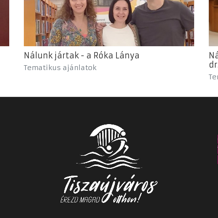
Nálunk jártak - a Róka Lánya
Ná
dr
Tematikus ajánlatok
Te