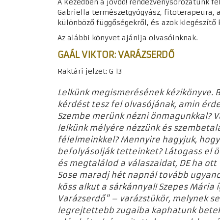
A Kezedben a jövőd! rendezvénysorozatunk fe
Gabriella természetgyógyász, fitoterapeura, a
különböző függőségekről, és azok kiegészítő k
Az alábbi könyvet ajánlja olvasóinknak.
GAÁL VIKTOR: VARÁZSERDŐ
Raktári jelzet: G 13
Lelkünk megismerésének kézikönyve. B
kérdést tesz fel olvasójának, amin ér
Szembe merünk nézni önmagunkkal? Va
lelkünk mélyére nézzünk és szembetal
félelmeinkkel? Mennyire hagyjuk, hogy
befolyásolják tetteinket? Látogass e
és megtalálod a válaszaidat, DE ha ott v
Sose maradj hét napnál tovább ugyanot
köss alkut a sárkánnyal! Szepes Mária íg
Varázserdő" – varázstükör, melynek se
legrejtettebb zugaiba kaphatunk betek