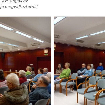
 Azt súgják az
ja megváltoztatni."