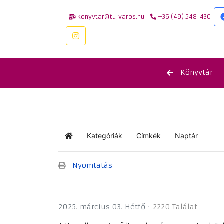
konyvtar@tujvaros.hu
+36 (49) 548-430
Könyvtár
Kategóriák
Címkék
Naptár
Kezdőlap
Nyomtatás
2025. március 03. Hétfő
2220 Találat