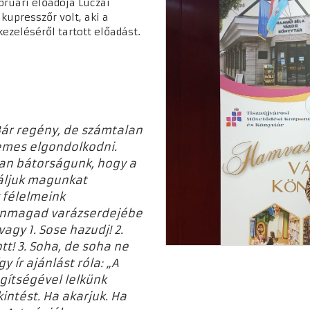
bruári előadója Luczai
kupresszőr volt, aki a
ezeléséről tartott előadást.
ár regény, de számtalan
demes elgondolkodni.
n bátorságunk, hogy a
áljuk magunkat
 félelmeink
l önmagad varázserdejébe
agy 1. Sose hazudj! 2.
t! 3. Soha, de soha ne
y ír ajánlást róla: „A
gítségével lelkünk
intést. Ha akarjuk. Ha