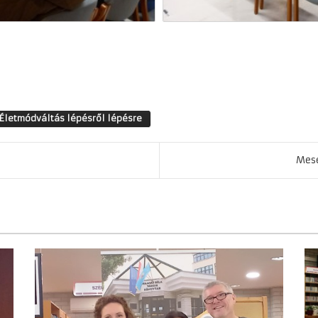
 Életmódváltás lépésről lépésre
Mesé