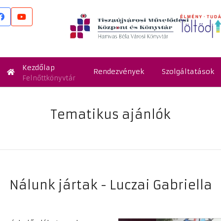
Kezdőlap
Rendezvények
Szolgáltatások
Felnőttkönyvtár
Tematikus ajánlók
Nálunk jártak - Luczai Gabriella