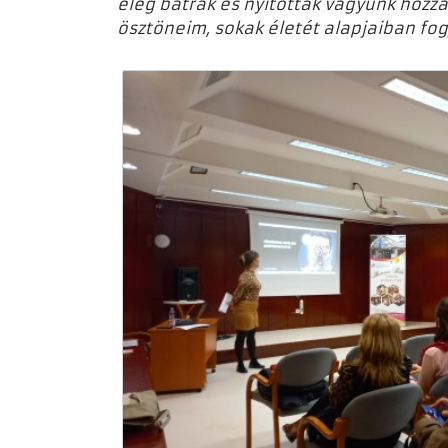
elég bátrak és nyitottak vagyunk hozzá.
ösztöneim, sokak életét alapjaiban fog