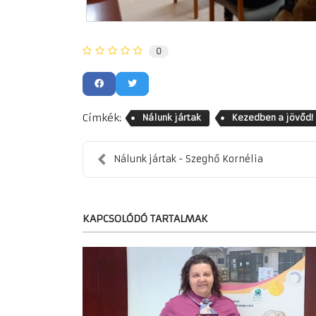
0
Címkék:
Nálunk jártak
Kezedben a jövőd!
Nálunk jártak - Szeghő Kornélia
KAPCSOLÓDÓ TARTALMAK