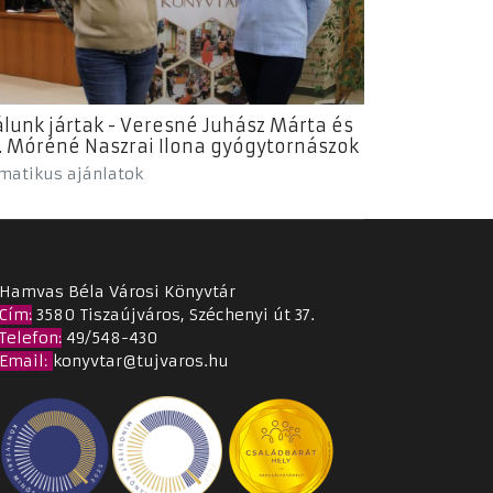
lunk jártak - Veresné Juhász Márta és
. Móréné Naszrai Ilona gyógytornászok
matikus ajánlatok
Hamvas Béla Városi Könyvtár
Cím
:
3580 Tiszaújváros, Széchenyi út 37.
Telefon:
49/548-430
Email
:
konyvtar@tujvaros.hu