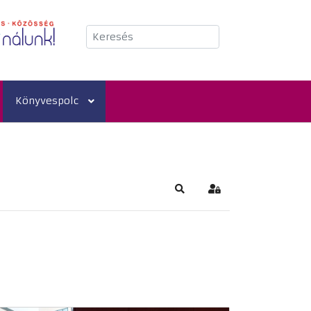
Keresés
Könyvespolc
Keresés
Bejelentkezés