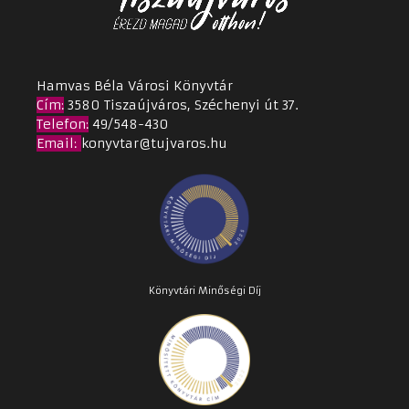
Hamvas Béla Városi Könyvtár
Cím
:
3580 Tiszaújváros, Széchenyi út 37.
Telefon:
49/548-430
Email
:
konyvtar@tujvaros.hu
Könyvtári Minőségi Díj