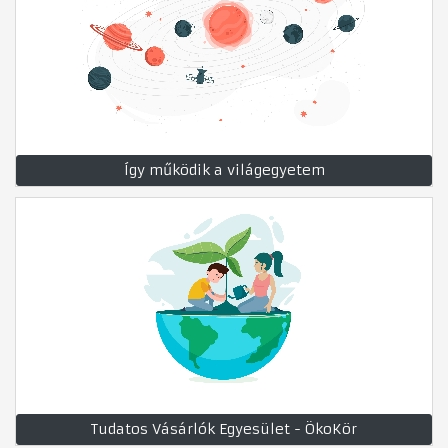
Így működik a világegyetem
Tudatos Vásárlók Egyesület - ÖkoKör