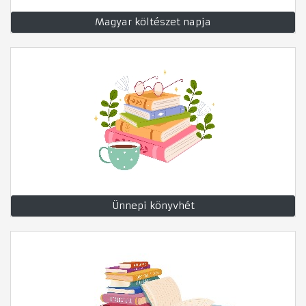
Magyar költészet napja
Ünnepi könyvhét