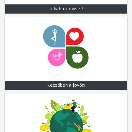
Inkább könyvet!
Kezedben a jövőd!