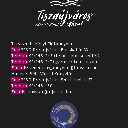
Tiszaszederkényi Fiókkönyvtár
Cím
:
3580 Tiszaújváros, Bocskai út 33.
Telefon:
49/548-248 (felnőtt kölcsönzőtér)
Telefon:
49/548-247 (gyermek kölcsönzőtér)
E-mail:
szederkeny_konyvtar@tujvaros.hu
Hamvas Béla Városi Könyvtár
Cím
:
3580 Tiszaújváros, Széchenyi út 37.
Telefon:
49/548-430
Email
:
konyvtar@tujvaros.hu