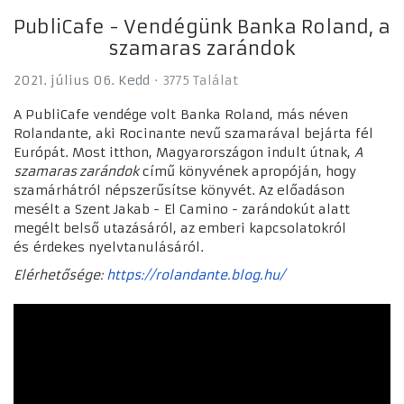
PubliCafe - Vendégünk Banka Roland, a
szamaras zarándok
2021. július 06. Kedd
3775 Találat
A PubliCafe vendége volt Banka Roland, más néven
Rolandante, aki Rocinante nevű szamarával bejárta fél
Európát. Most itthon, Magyarországon indult útnak,
A
szamaras zarándok
című könyvének apropóján, hogy
szamárhátról népszerűsítse könyvét. Az előadáson
mesélt a Szent Jakab - El Camino - zarándokút alatt
megélt belső utazásáról, az emberi kapcsolatokról
és érdekes nyelvtanulásáról.
Elérhetősége:
https://rolandante.blog.hu/