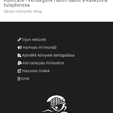
PubliCafe - Vendégünk Tábori Gábor a KávéZóna
tulajdonosa
Városi Könyvtár Blog
Írjon nekünk!
Hamvas Hírmondó
Ajándék könyvek befogadása
Feliratkozás hírlevélre
Hasznos linkek
GYIK