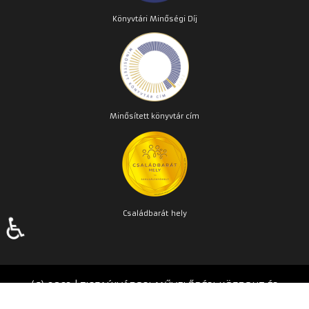
Könyvtári Minőségi Díj
Minősített könyvtár cím
Családbarát
hely
♿
(C) 2023 | TISZAÚJVÁROSI MŰVELŐDÉSI KÖZPONT ÉS
KÖNYVTÁR | Készítette:
TPMH