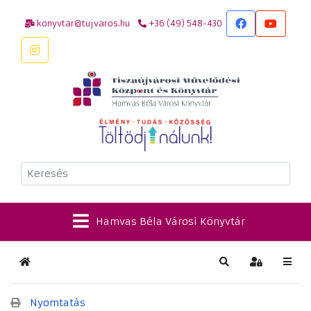
konyvtar@tujvaros.hu
+36 (49) 548-430
Keresés
Hamvas Béla Városi Könyvtár
Kezdőlap
Keresés
Bejelentkez
Nyomtatás