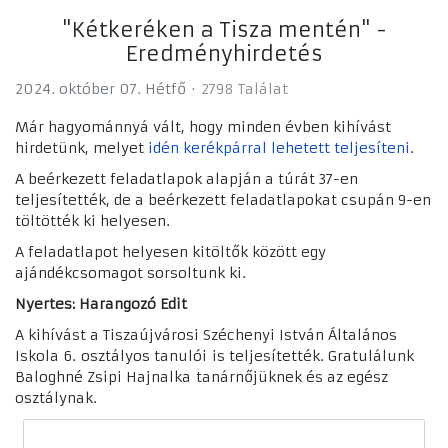
"Kétkeréken a Tisza mentén" -
Eredményhirdetés
2024. október 07. Hétfő
2798 Találat
Már hagyománnyá vált, hogy minden évben kihívást
hirdetünk, melyet
idén kerékpárral lehetett teljesíteni
.
A beérkezett feladatlapok alapján a túrát 37-en
teljesítették, de a beérkezett feladatlapokat csupán 9-en
töltötték ki helyesen.
A feladatlapot helyesen kitöltők között egy
ajándékcsomagot sorsoltunk ki.
Nyertes: Harangozó Edit
A kihívást a Tiszaújvárosi Széchenyi István Általános
Iskola 6. osztályos tanulói is teljesítették. Gratulálunk
Baloghné Zsipi Hajnalka tanárnőjüknek és az egész
osztálynak.