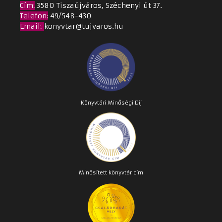
Cím
:
3580 Tiszaújváros, Széchenyi út 37.
Telefon:
49/548-430
Email
:
konyvtar@tujvaros.hu
Könyvtári Minőségi Díj
Minősített könyvtár cím