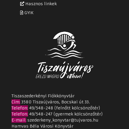
Hasznos linkek
GYIK
Tiszaszederkényi Fiókkönyvtár
Cím
:
3580 Tiszaújváros, Bocskai út 33.
Telefon:
49/548-248 (felnőtt kölcsönzőtér)
Telefon:
49/548-247 (gyermek kölcsönzőtér)
E-mail:
szederkeny_konyvtar@tujvaros.hu
Hamvas Béla Városi Könyvtár