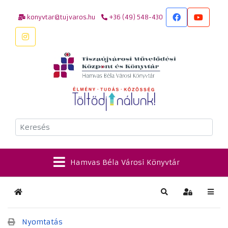
konyvtar@tujvaros.hu
+36 (49) 548-430
Keresés
Hamvas Béla Városi Könyvtár
Kezdőlap
Keresés
Bejelentkez
Nyomtatás