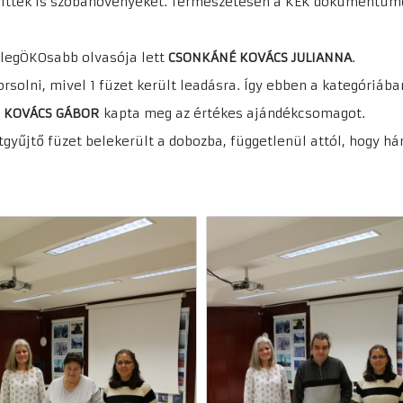
vittek is szobanövényeket. Természetesen a KÉK dokumentumok
 legÖKOsabb olvasója lett
CSONKÁNÉ KOVÁCS JULIANNA
.
orsolni, mivel 1 füzet került leadásra. Így ebben a kategóriáb
n
KOVÁCS GÁBOR
kapta meg az értékes ajándékcsomagot.
yűjtő füzet belekerült a dobozba, függetlenül attól, hogy há