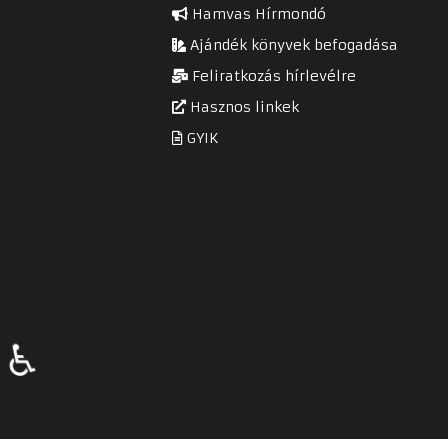
Hamvas Hírmondó
Ajándék könyvek befogadása
Feliratkozás hírlevélre
Hasznos linkek
GYIK
♿