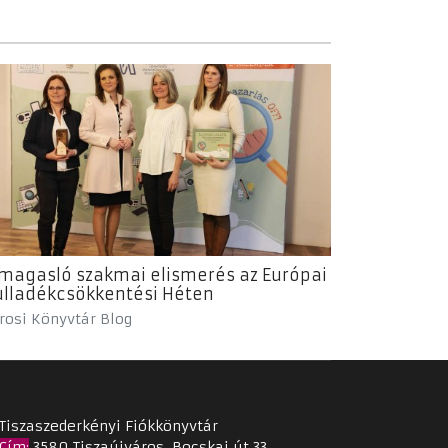
magasló szakmai elismerés az Európai
lladékcsökkentési Héten
rosi Könyvtár Blog
Tiszaszederkényi Fiókkönyvtár
Cím
:
3580 Tiszaújváros, Bocskai út 33.