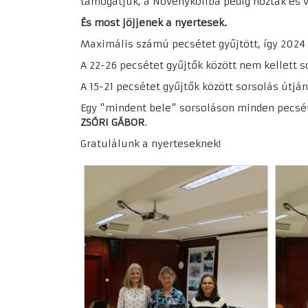
támogatjuk, a Növénykoliba pedig hoztak és 
És most jöjjenek a nyertesek.
Maximális számú pecsétet gyűjtött, így 2024
A 22-26 pecsétet gyűjtők között nem kellett s
A 15-21 pecsétet gyűjtők között sorsolás útjá
Egy "mindent bele" sorsoláson minden pecsétg
ZSÓRI GÁBOR
.
Gratulálunk a nyerteseknek!