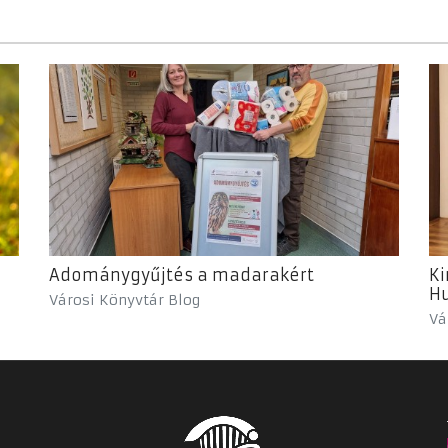
Adománygyűjtés a madarakért
Ki
Hu
Városi Könyvtár Blog
Vá