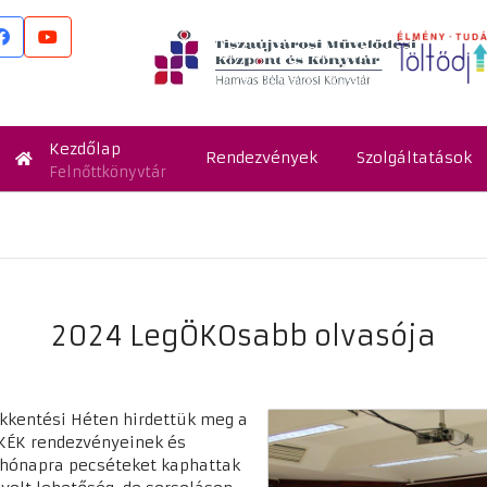
Kezdőlap
Rendezvények
Szolgáltatások
Felnőttkönyvtár
2024 LegÖKOsabb olvasója
kkentési Héten hirdettük meg a
 KÉK rendezvényeinek és
 hónapra pecséteket kaphattak