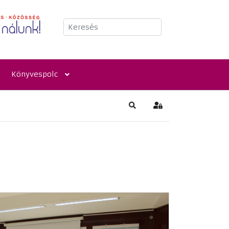
Keresés
Könyvespolc
Keresés
Bejelentkezés