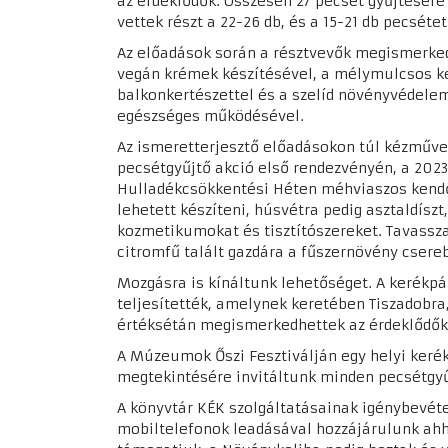
az érdeklődők. Összesen 27 pecsét gyűjtésére
vettek részt a 22-26 db, és a 15-21 db pecsétet
Az előadások során a résztvevők megismerked
vegán krémek készítésével, a mélymulcsos ke
balkonkertészettel és a szelíd növényvédele
egészséges működésével.
Az ismeretterjesztő előadásokon túl kézműves
pecsétgyűjtő akció első rendezvényén, a 202
Hulladékcsökkentési Héten méhviaszos kendőt
lehetett készíteni, húsvétra pedig asztaldísz
kozmetikumokat és tisztítószereket. Tavassz
citromfű talált gazdára a fűszernövény csere
Mozgásra is kínáltunk lehetőséget. A kerékp
teljesítették, amelynek keretében Tiszadobra, 
értéksétán megismerkedhettek az érdeklődők 
A Múzeumok Őszi Fesztiválján egy helyi kerék
megtekintésére invitáltunk minden pecsétgyűj
A könyvtár KÉK szolgáltatásainak igénybevéte
mobiltelefonok leadásával hozzájárulunk ahh