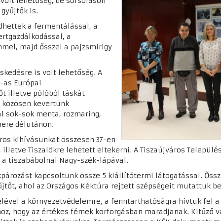
 volt lehetőség, de sorsoláson
 gyűjtők is.
hettek a fermentálással, a
rtgazdálkodással, a
mmel, majd ősszel a pajzsmirigy
kedésre is volt lehetőség. A
3-as Európai
 illetve pólóból táskát
t, közösen kevertünk
al sok-sok menta, rozmaring,
bere délutánon.
áros kihívásunkat összesen 37-en
illetve Tiszalökre lehetett eltekerni. A Tiszaújváros Települé
a tiszabábolnai Nagy-szék-lápával.
pározást kapcsoltunk össze 5 kiállítótermi látogatással. Őssz
tőt, ahol az Országos Kéktúra rejtett szépségeit mutattuk be
lével a környezetvédelemre, a fenntarthatóságra hívtuk fel 
oz, hogy az értékes fémek körforgásban maradjanak. Kitűző 