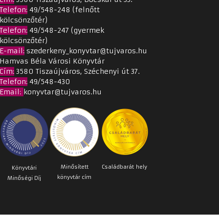
Telefon:
49/548-248 (felnőtt
kölcsönzőtér)
Telefon:
49/548-247 (gyermek
kölcsönzőtér)
E-mail:
szederkeny_konyvtar@tujvaros.hu
Hamvas Béla Városi Könyvtár
Cím
:
3580 Tiszaújváros, Széchenyi út 37.
Telefon:
49/548-430
Email
:
konyvtar@tujvaros.hu
Minősített
Családbarát
hely
Könyvtári
könyvtár cím
Minőségi Díj