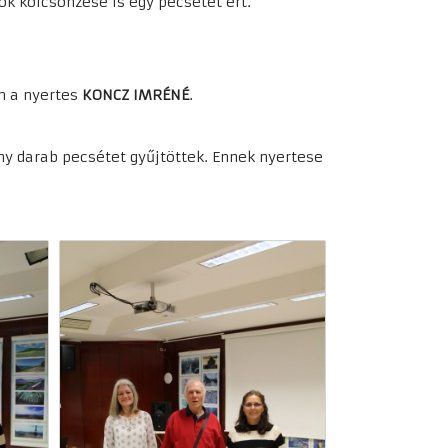
 kölcsönzése is egy pecsétet ért.
an a nyertes
KONCZ IMRÉNÉ
.
ny darab pecsétet gyűjtöttek. Ennek nyertese