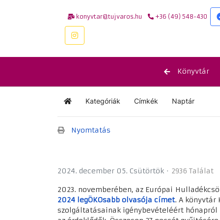
konyvtar@tujvaros.hu
+36 (49) 548-430
Könyvtár
Kategóriák
Címkék
Naptár
Kezdőlap
Nyomtatás
2024. december 05. Csütörtök
2936 Találat
2023. novemberében, az Európai Hulladékcsö
2024 legÖKOsabb olvasója címet
. A könyvtár
szolgáltatásainak igénybevételéért hónapról