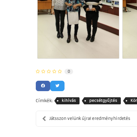
0
Címkék:
kihívás
pecsétgyűjtés
Kör
Játsszon velünk újra! eredményhirdetés