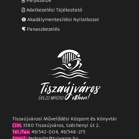
Pályázatok
Adatkezelési Tájékoztató
Akadálymentesítési Nyilatkozat
Panaszkezelés
Tiszaújvárosi Művelődési Központ és Könyvtár
Cím
:
3580 Tiszaújváros, Széchenyi út 2.
Tel./fax:
49/542-004, 49/548-275
Email
:
derkovits@tujvaros.hu