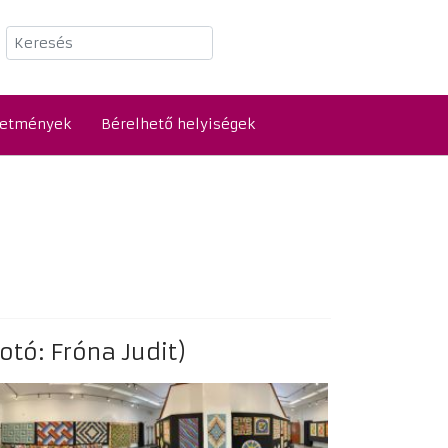
Keresés
detmények
Bérelhető helyiségek
otó: Fróna Judit)