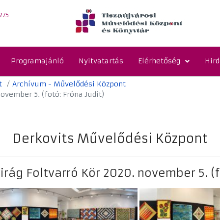
275
Programajánló
Nyitvatartás
Elérhetőség
Hir
t
Archívum - Művelődési Központ
ovember 5. (fotó: Fróna Judit)
Derkovits Művelődési Központ
irág Foltvarró Kör 2020. november 5. (f