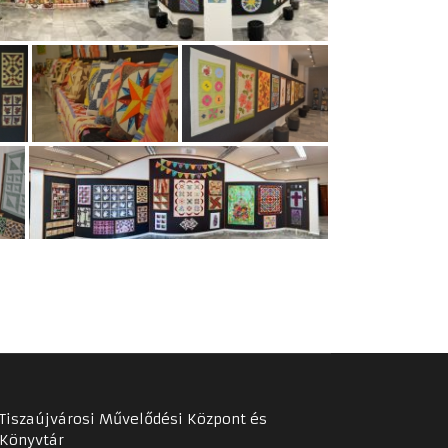
Tiszaújvárosi Művelődési Központ és
Könyvtár