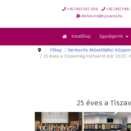
+36 (49) 542-004
+36 (49) 548-
derkovits@tujvaros.hu
Kezdőlap
Egységeink
Főlap
Derkovits Művelődési Közpon
25 éves a Tiszavirág Foltvarró Kör 2020. n
25 éves a Tiszav