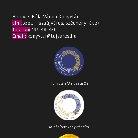
Hamvas Béla Városi Könyvtár
Cím
:
3580 Tiszaújváros, Széchenyi út 37.
Telefon:
49/548-430
Email
:
konyvtar@tujvaros.hu
Könyvtári Minőségi Díj
Minősített könyvtár cím