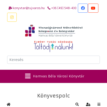
konyvtar@tujvaros.hu
+36 (49) 548-430
Keresés
Hamvas Béla Városi Könyvtár
Könyvespolc
Kezdőlap
Keresés
Bejelentkez