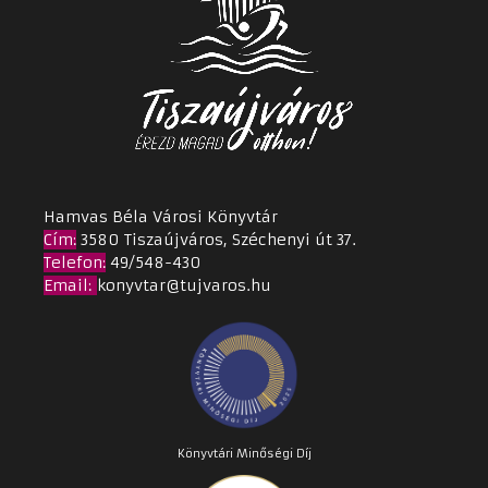
Hamvas Béla Városi Könyvtár
Cím
:
3580 Tiszaújváros, Széchenyi út 37.
Telefon:
49/548-430
Email
:
konyvtar@tujvaros.hu
Könyvtári Minőségi Díj