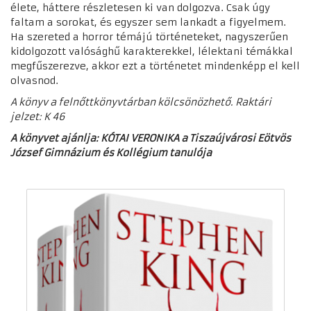
élete, háttere részletesen ki van dolgozva. Csak úgy
faltam a sorokat, és egyszer sem lankadt a figyelmem.
Ha szereted a horror témájú történeteket, nagyszerűen
kidolgozott valósághű karakterekkel, lélektani témákkal
megfűszerezve, akkor ezt a történetet mindenképp el kell
olvasnod.
A könyv a felnőttkönyvtárban kölcsönözhető. Raktári
jelzet: K 46
A könyvet ajánlja: KÓTAI VERONIKA a Tiszaújvárosi Eötvös
József Gimnázium és Kollégium tanulója