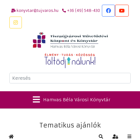
konyvtar@tujvaros.hu
+36 (49) 548-430
Keresés
Hamvas Béla Városi Könyvtár
Tematikus ajánlók
Kezdőlap
Keresés
Bejelentkez