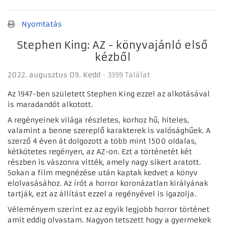
Nyomtatás
Stephen King: AZ - könyvajánló első
kézből
2022. augusztus 09. Kedd
3399 Találat
Az 1947-ben született Stephen King ezzel az alkotásával
is maradandót alkotott.
A regényeinek világa részletes, korhoz hű, hiteles,
valamint a benne szereplő karakterek is valósághűek. A
szerző 4 éven át dolgozott a több mint 1500 oldalas,
kétkötetes regényen, az AZ-on. Ezt a történetét két
részben is vászonra vitték, amely nagy sikert aratott.
Sokan a film megnézése után kaptak kedvet a könyv
elolvasásához. Az írót a horror koronázatlan királyának
tartják, ezt az állítást ezzel a regényével is igazolja.
Véleményem szerint ez az egyik legjobb horror történet
amit eddig olvastam. Nagyon tetszett hogy a gyermekek