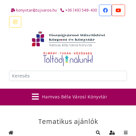
konyvtar@tujvaros.hu
+36 (49) 548-430
Keresés
Hamvas Béla Városi Könyvtár
Tematikus ajánlók
Kezdőlap
Keresés
Bejelentkez