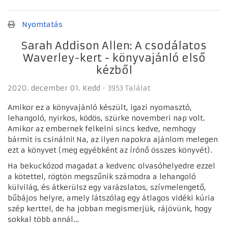
Nyomtatás
Sarah Addison Allen: A csodálatos
Waverley-kert - könyvajánló első
kézből
2020. december 01. Kedd
3953 Találat
Amikor ez a könyvajánló készült, igazi nyomasztó,
lehangoló, nyirkos, ködös, szürke novemberi nap volt.
Amikor az embernek felkelni sincs kedve, nemhogy
bármit is csinálni! Na, az ilyen napokra ajánlom melegen
ezt a könyvet (meg egyébként az írónő összes könyvét).
Ha bekuckózod magadat a kedvenc olvasóhelyedre ezzel
a kötettel, rögtön megszűnik számodra a lehangoló
külvilág, és átkerülsz egy varázslatos, szívmelengető,
bűbájos helyre, amely látszólag egy átlagos vidéki kúria
szép kerttel, de ha jobban megismerjük, rájövünk, hogy
sokkal több annál…