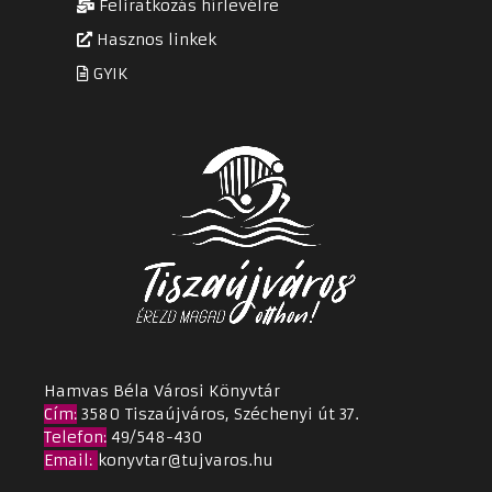
Feliratkozás hírlevélre
Hasznos linkek
GYIK
Hamvas Béla Városi Könyvtár
Cím
:
3580 Tiszaújváros, Széchenyi út 37.
Telefon:
49/548-430
Email
:
konyvtar@tujvaros.hu