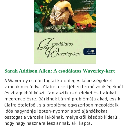
Sarah Addison Allen: A csodálatos Waverley-kert
A Waverley család tagjai különleges képességekkel
vannak megáldva. Claire a kertjében termő zöldségekből
és virágokból készít fantasztikus ételeket és italokat
megrendelésre. Bárkinek bármi problémája akad, eszik
Claire ételeiből, s a probléma egyszeriben megoldódik.
Idős nagynénje lépten-nyomon apró ajándékokat
osztogat a városka lakóinak, melyekről később kiderül,
hogy nagy hasznára lesz annak, aki kapta.