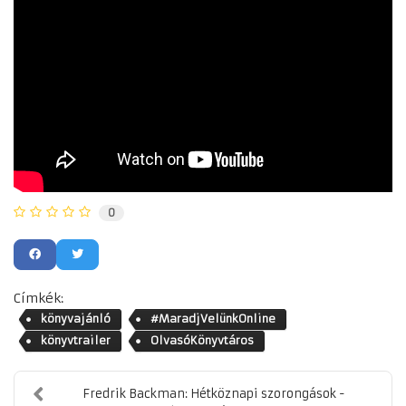
0
Címkék:
könyvajánló
#MaradjVelünkOnline
könyvtrailer
OlvasóKönyvtáros
Fredrik Backman: Hétköznapi szorongások -