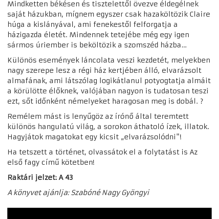
Mindketten békésen és tisztelettől övezve éldegélnek
saját házukban, mígnem egyszer csak hazaköltözik Claire
húga a kislányával, ami fenekestől felforgatja a
házigazda életét. Mindennek tetejébe még egy igen
sármos úriember is beköltözik a szomszéd házba…
Különös események láncolata veszi kezdetét, melyekben
nagy szerepe lesz a régi ház kertjében álló, elvarázsolt
almafának, ami látszólag logikátlanul potyogtatja almáit
a körülötte élőknek, valójában nagyon is tudatosan teszi
ezt, sőt időnként némelyeket haragosan meg is dobál. ?
Remélem mást is lenyűgöz az írónő által teremtett
különös hangulatú világ, a sorokon áthatoló ízek, illatok.
Hagyjátok magatokat egy kicsit „elvarázsolódni"!
Ha tetszett a történet, olvassátok el a folytatást is Az
első fagy című kötetben!
Raktári jelzet: A 43
A könyvet ajánlja: Szabóné Nagy Gyöngyi