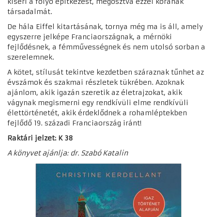
kíséri a folyó építkezést, megosztva ezzel korának
társadalmát.
De hála Eiffel kitartásának, tornya még ma is áll, amely
egyszerre jelképe Franciaországnak, a mérnöki
fejlődésnek, a fémművességnek és nem utolsó sorban a
szerelemnek.
A kötet, stílusát tekintve kezdetben száraznak tűnhet az
évszámok és szakmai részletek tükrében. Azoknak
ajánlom, akik igazán szeretik az életrajzokat, akik
vágynak megismerni egy rendkívüli elme rendkívüli
élettörténetét, akik érdeklődnek a rohamléptekben
fejlődő 19. századi Franciaország iránt!
Raktári jelzet: K 38
A könyvet ajánlja: dr. Szabó Katalin