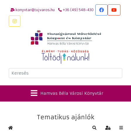
konyvtar@tujvaros.hu
+36 (49) 548-430
Keresés
Hamvas Béla Városi Könyvtár
Tematikus ajánlók
Kezdőlap
Keresés
Bejelentkez