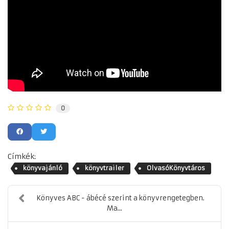
0
Címkék:
könyvajánló
könyvtrailer
OlvasóKönyvtáros
Könyves ABC - ábécé szerint a könyvrengetegben.
Ma...