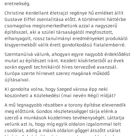
eretnekség.
Christine Kerdellant életrajzi regénye hű emléket állít
Gustave Eiffel zsenialitása előtt. A történelmi háttérbe
csomagolva megismerkedhetünk azzal a nagyszerű
építésszel, aki a szülei társaságától megfosztott,
elhanyagolt, rossz tanulmányi eredményeket produkáló
kisgyermekből válik érett gondolkodású fiatalemberré.
Szemtanúivá válunk, ahogyan egyre nagyobb érdeklődést
mutat az építészet iránt. Kezdeti kísérleteiből az évek
során egyedi technikáiról híres tervezővé avanzsál.
Európa szerte hírnevet szerez magának működő
újításaival.
Ki gondolta volna, hogy Szeged városa épp neki
köszönheti a Közlekedési (mai nevén Régi) Hídját?
A mű legnagyobb részében a torony építése elevenedik
meg előttünk. Gondos részletességgel tárja elénk a
szerző a munkások küzdelmes tevékenységét. Láttatja
velünk azt is, hogy míg egyik oldalon izgalommal telt
csodálat, addig a másik oldalon gőggel átszőtt utálat