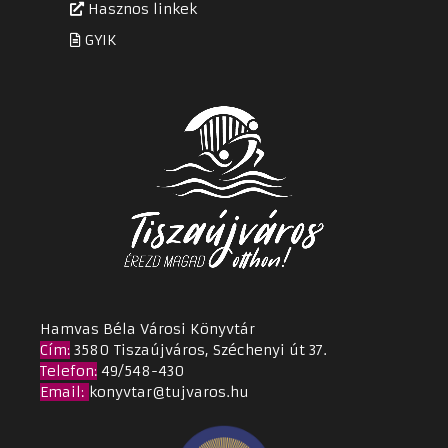
Hasznos linkek
GYIK
Hamvas Béla Városi Könyvtár
Cím
:
3580 Tiszaújváros, Széchenyi út 37.
Telefon:
49/548-430
Email
:
konyvtar@tujvaros.hu