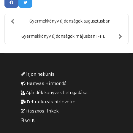
Gyermekkönyv újdonságok augusztusban
Gyermekkönyv újdonságok májusban I-III.
Írjon nekünk!
Hamvas Hírmondó
Ajándék könyvek befogadása
Feliratkozás hírlevélre
Hasznos linkek
GYIK