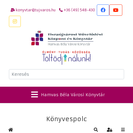
konyvtar@tujvaros.hu
+36 (49) 548-430
Keresés
Hamvas Béla Városi Könyvtár
Könyvespolc
Kezdőlap
Keresés
Bejelentkez