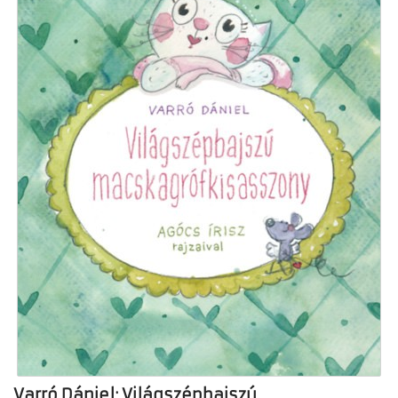
Varró Dániel: Világszépbajszú