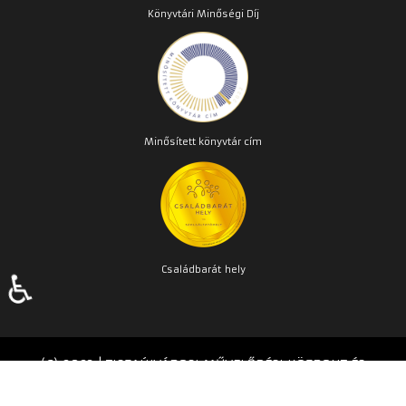
Könyvtári Minőségi Díj
Minősített könyvtár cím
Családbarát
hely
♿
(C) 2023 | TISZAÚJVÁROSI MŰVELŐDÉSI KÖZPONT ÉS
KÖNYVTÁR | Készítette:
TPMH