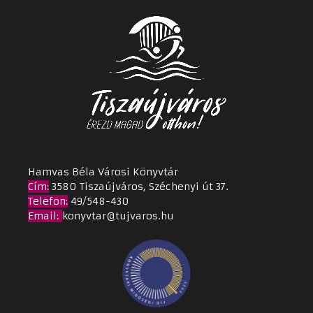
Hamvas Béla Városi Könyvtár
Cím
:
3580 Tiszaújváros, Széchenyi út 37.
Telefon:
49/548-430
Email
:
konyvtar@tujvaros.hu