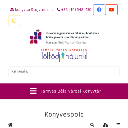
konyvtar@tujvaros.hu
+36 (49) 548-430
Keresés
Hamvas Béla Városi Könyvtár
Könyvespolc
Kezdőlap
Keresés
Bejelentkez