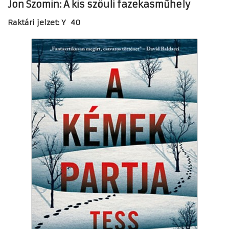
Jon Szomin: A kis szöuli fazekasműhely
Raktári jelzet: Y 40