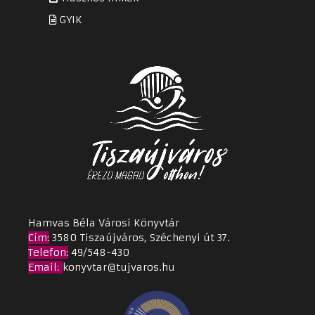
GYIK
Hamvas Béla Városi Könyvtár
Cím
:
3580 Tiszaújváros, Széchenyi út 37.
Telefon:
49/548-430
Email
:
konyvtar@tujvaros.hu